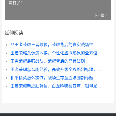
没有了！
下一篇 »
延伸阅读
**王者荣耀王者段位，荣耀背后的真实战场**
王者荣耀头像怎么换，个性化虚拟形象的全方位指南
王者荣耀最强战队，荣耀背后的严苛法则
王者荣耀怎么刷经验，高效升级全攻略副标题，从新手到高手的快速成长之路
和平精英怎么操作，战场生存至胜法则副标题
王者荣耀新皮肤韩信，白龙吟啸破苍穹，银甲龙枪重塑峡谷传奇