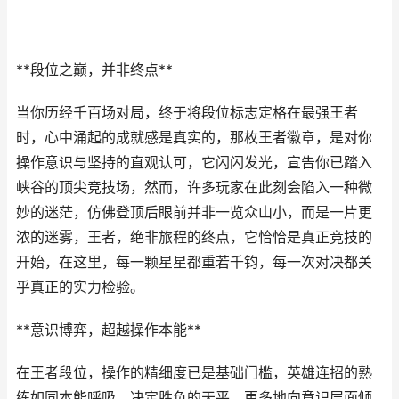
**段位之巅，并非终点**
当你历经千百场对局，终于将段位标志定格在最强王者
时，心中涌起的成就感是真实的，那枚王者徽章，是对你
操作意识与坚持的直观认可，它闪闪发光，宣告你已踏入
峡谷的顶尖竞技场，然而，许多玩家在此刻会陷入一种微
妙的迷茫，仿佛登顶后眼前并非一览众山小，而是一片更
浓的迷雾，王者，绝非旅程的终点，它恰恰是真正竞技的
开始，在这里，每一颗星星都重若千钧，每一次对决都关
乎真正的实力检验。
**意识博弈，超越操作本能**
在王者段位，操作的精细度已是基础门槛，英雄连招的熟
练如同本能呼吸，决定胜负的天平，更多地向意识层面倾