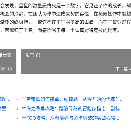
会发现，星星的数量最终只是一个数字，它见证了你的成长，却
机会的冷静，在团队协作中达成默契的喜悦，在极限操作中超越
游戏的终极魅力，或许不在于征服多高的山峰，而在于攀登过程
，荣耀归于王者，而感悟属于每一个认真对待竞技的玩家。
陪玩实
没有了！
-05-10
下一篇 
最强王者几颗星，荣耀背后的真实阶梯，副标题，一段关于巅峰与沉淀的玩家自白
王者荣耀如何接单，副标题：从零开始的代练与陪玩实战指南
怎么玩和平精英怎么，从落地到夺冠的实战精要,副标题，一位老兵的战术笔记
**海之号角攻略：踏浪寻秘的冒险家指南，副标题：风与海的试炼诗篇**
**FGO攻略，从者培养与关卡突破的实战心得，副标题，资深玩家的箱庭作战手册**