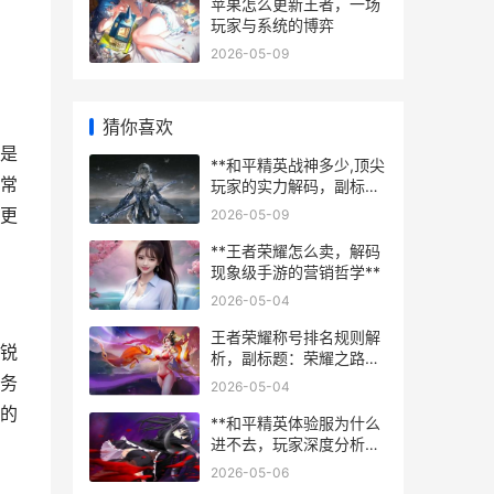
苹果怎么更新王者，一场
玩家与系统的博弈
2026-05-09
猜你喜欢
是
**和平精英战神多少,顶尖
常
玩家的实力解码，副标题
探秘巅峰段位的真实含金
更
2026-05-09
量**
**王者荣耀怎么卖，解码
现象级手游的营销哲学**
2026-05-04
王者荣耀称号排名规则解
锐
析，副标题：荣耀之路的
进阶密码
务
2026-05-04
的
**和平精英体验服为什么
进不去，玩家深度分析与
排障指南，副标题，体验
2026-05-06
服登录难题的全面解析与