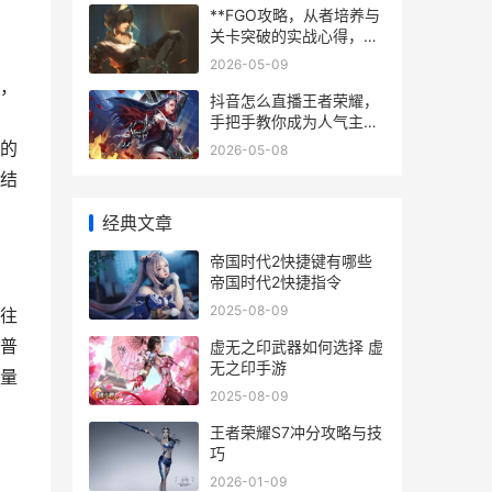
解决思路探秘**
**FGO攻略，从者培养与
关卡突破的实战心得，副
标题，资深玩家的箱庭作
2026-05-09
战手册**
，
抖音怎么直播王者荣耀，
手把手教你成为人气主
播，副标题，从零开始掌
的
2026-05-08
握王者直播爆火秘籍
结
经典文章
帝国时代2快捷键有哪些
帝国时代2快捷指令
2025-08-09
往
普
虚无之印武器如何选择 虚
无之印手游
量
2025-08-09
王者荣耀S7冲分攻略与技
巧
2026-01-09