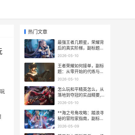
热门文章
最强王者几颗星，荣耀背
后的真实阶梯，副标题，
玩
一段关于巅峰与沉淀的玩
2026-05-10
家自白
王者荣耀如何接单，副标
题：从零开始的代练与陪
玩实战指南
2026-05-10
怎么玩和平精英怎么，从
玩
落地到夺冠的实战精要,副
标题，一位老兵的战术笔
2026-05-10
记
**海之号角攻略：踏浪寻
巅
秘的冒险家指南，副标
题：风与海的试炼诗篇**
2026-05-09