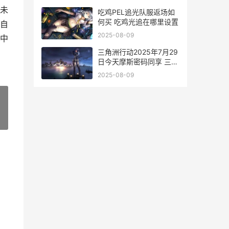
未
吃鸡PEL追光队服返场如
何买 吃鸡光追在哪里设置
自
2025-08-09
中
三角洲行动2025年7月29
日今天摩斯密码同享 三角
洲行动2025兑换码官网入
2025-08-09
口
»