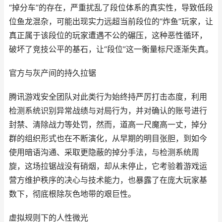
“掉分车”的存在，严重扰乱了段位体系的真实性，导致低段
位鱼龙混杂，可能出现实力远超当前段位的“炸鱼”玩家，让
真正属于该段位的玩家遭遇不公的碾压，这种恶性循环，
破坏了竞技公平的基石，让“段位”这一衡量标尺逐渐失真。
官方与灰产间的持久拉锯
腾讯游戏安全团队对此类行为始终持严厉打击态度，利用
检测系统识别异常战绩与对局行为，并对确认的账号进行
封禁、清除战力等处罚，然而，道高一尺魔高一丈，掉分
群的组织形式也在不断演化，从早期的明目张胆，到如今
使用暗语沟通、采取更隐蔽的掉分手法，与检测系统周
旋，这场拉锯战没有硝烟，却从未停止，它考验着游戏运
营方维护秩序的决心与技术能力，也暴露了在庞大玩家基
数下，彻底根除灰色地带的艰巨性。
虚拟规则下的人性微光