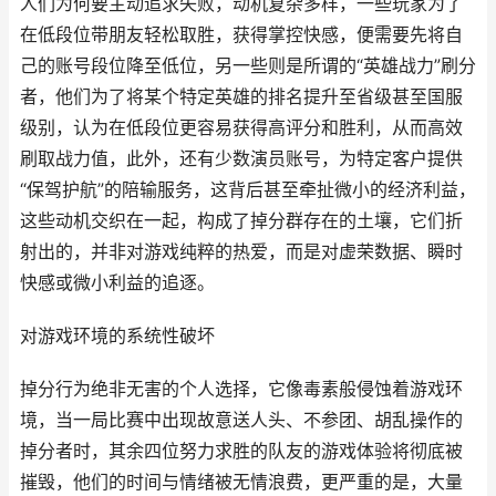
人们为何要主动追求失败，动机复杂多样，一些玩家为了
在低段位带朋友轻松取胜，获得掌控快感，便需要先将自
己的账号段位降至低位，另一些则是所谓的“英雄战力”刷分
者，他们为了将某个特定英雄的排名提升至省级甚至国服
级别，认为在低段位更容易获得高评分和胜利，从而高效
刷取战力值，此外，还有少数演员账号，为特定客户提供
“保驾护航”的陪输服务，这背后甚至牵扯微小的经济利益，
这些动机交织在一起，构成了掉分群存在的土壤，它们折
射出的，并非对游戏纯粹的热爱，而是对虚荣数据、瞬时
快感或微小利益的追逐。
对游戏环境的系统性破坏
掉分行为绝非无害的个人选择，它像毒素般侵蚀着游戏环
境，当一局比赛中出现故意送人头、不参团、胡乱操作的
掉分者时，其余四位努力求胜的队友的游戏体验将彻底被
摧毁，他们的时间与情绪被无情浪费，更严重的是，大量