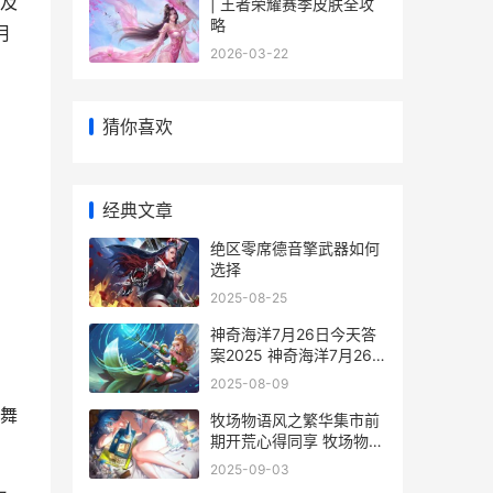
及
| 王者荣耀赛季皮肤全攻
略
月
2026-03-22
猜你喜欢
经典文章
绝区零席德音擎武器如何
选择
2025-08-25
神奇海洋7月26日今天答
案2025 神奇海洋7月26
日免费观看
2025-08-09
舞
牧场物语风之繁华集市前
期开荒心得同享 牧场物语
风之繁华集市攻略
2025-09-03