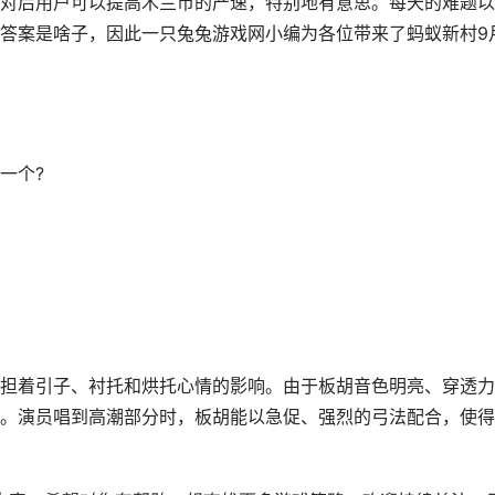
对后用户可以提高木兰币的产速，特别地有意思。每天的难题以
答案是啥子，因此一只兔兔游戏网小编为各位带来了蚂蚁新村9
一个?
担着引子、衬托和烘托心情的影响。由于板胡音色明亮、穿透力
。演员唱到高潮部分时，板胡能以急促、强烈的弓法配合，使得