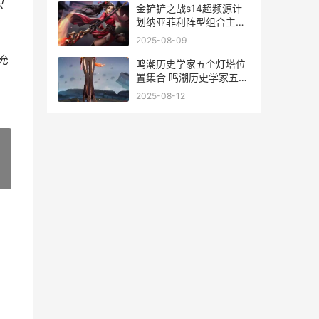
只
金铲铲之战s14超频源计
划纳亚菲利阵型组合主推
金铲铲之战s14超频狗
2025-08-09
允
鸣潮历史学家五个灯塔位
置集合 鸣潮历史学家五个
灯塔
2025-08-12
»