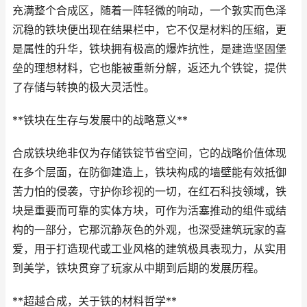
充满整个合成区，随着一阵轻微的响动，一个敦实而色泽
沉稳的铁块便出现在结果栏中，它不仅是材料的压缩，更
是属性的升华，铁块拥有极高的爆炸抗性，是建造坚固堡
垒的理想材料，它也能被重新分解，返还九个铁锭，提供
了存储与转换的极大灵活性。
**铁块在生存与发展中的战略意义**
合成铁块绝非仅为存储铁锭节省空间，它的战略价值体现
在多个层面，在防御建造上，铁块构成的墙壁能有效抵御
苦力怕的侵袭，守护你珍视的一切，在红石科技领域，铁
块是重要而可靠的实体方块，可作为活塞推动的组件或结
构的一部分，它那沉静灰色的外观，也深受建筑玩家的喜
爱，用于打造现代或工业风格的建筑极具表现力，从实用
到美学，铁块贯穿了玩家从中期到后期的发展历程。
**超越合成，关于铁的材料哲学**