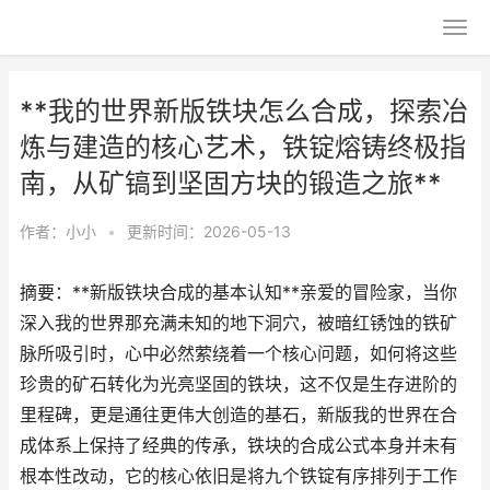
**我的世界新版铁块怎么合成，探索冶
炼与建造的核心艺术，铁锭熔铸终极指
南，从矿镐到坚固方块的锻造之旅**
作者：
小小
•
更新时间：2026-05-13
摘要：**新版铁块合成的基本认知**亲爱的冒险家，当你
深入我的世界那充满未知的地下洞穴，被暗红锈蚀的铁矿
脉所吸引时，心中必然萦绕着一个核心问题，如何将这些
珍贵的矿石转化为光亮坚固的铁块，这不仅是生存进阶的
里程碑，更是通往更伟大创造的基石，新版我的世界在合
成体系上保持了经典的传承，铁块的合成公式本身并未有
根本性改动，它的核心依旧是将九个铁锭有序排列于工作