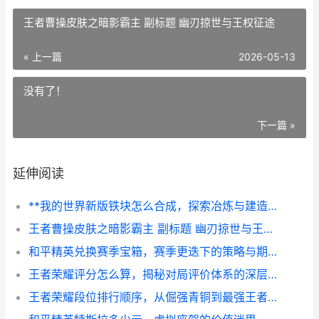
王者曹操皮肤之暗影霸主 副标题 幽刃掠世与王权征途
« 上一篇
2026-05-13
没有了！
下一篇 »
延伸阅读
**我的世界新版铁块怎么合成，探索冶炼与建造的核心艺术，铁锭熔铸终极指南，从矿镐到坚固方块的锻造之旅**
王者曹操皮肤之暗影霸主 副标题 幽刃掠世与王权征途
和平精英兑换赛季宝箱，赛季更迭下的策略与期待，副标题，一位资深玩家的心得漫谈
王者荣耀评分怎么算，揭秘对局评价体系的深层逻辑，副标题，资深玩家解析评分算法与实战提升之道
王者荣耀段位排行顺序，从倔强青铜到最强王者的征程，副标题，一段汗水与荣耀的成长之路