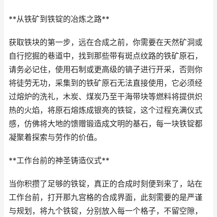
**从铁矿到铁锭的冶炼之路**
获取铁块的第一步，远在合成之前，你需要在天然矿洞或
自行挖掘的巷道中，找到那些带有斑点纹路的铁矿原石，
请务必记住，使用石制或更高级的镐子进行开采，否则你
将徒劳无功，采集到的铁矿原石无法直接使用，它必须经
过熔炉的洗礼，木炭、煤炭乃至干海带块等燃料将提供炽
热的火焰，将原石熔炼成银亮的铁锭，这个过程充满仪式
感，仿佛将大地的馈赠锻造成文明的基石，每一块铁锭都
凝聚着探索与劳作的价值。
**工作台前的神圣铸造仪式**
当你积攒了足够的铁锭，真正的合成时刻便到来了，站在
工作台前，打开那九宫格的合成界面，此刻需要的是严谨
与规划，将九个铁锭，分别放入每一个格子，不留空隙，