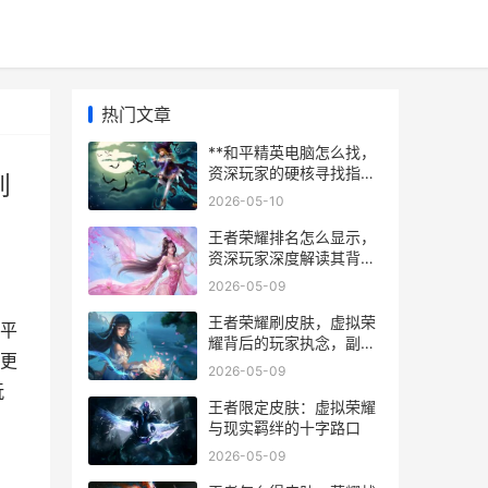
热门文章
**和平精英电脑怎么找，
资深玩家的硬核寻找指
到
南，副标题，从渠道鉴别
2026-05-10
到配置优化的全面攻略**
王者荣耀排名怎么显示，
资深玩家深度解读其背后
的段位哲学
2026-05-09
王者荣耀刷皮肤，虚拟荣
平
耀背后的玩家执念，副标
更
题，指尖氪金与数据狂欢
2026-05-09
的迷思
玩
王者限定皮肤：虚拟荣耀
与现实羁绊的十字路口
2026-05-09