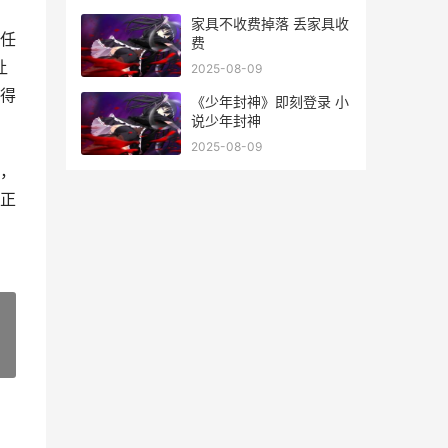
家具不收费掉落 丢家具收
任
费
让
2025-08-09
得
《少年封神》即刻登录 小
说少年封神
2025-08-09
，
正
»