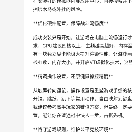
在安装好的模拟器内部应用中心，直接搜索并下
捆绑木马或外挂的风险。
**优化硬件配置，保障战斗流畅度**
成功安装只是开始，让游戏在电脑上流畅运行才
求，CPU建议四核以上，主频越高越好，内存至
有一块独立显卡能极大提升渲染性能，让游戏画
核心数，内存大小，并开启VT虚拟化技术，这
**精调操作设置，还原键鼠操控精髓**
从触屏转向键鼠，操作设置是重塑游戏手感的核
开镜，跳跃，趴下等常用动作，自由映射到键盘
我建议参考高手玩家的键位方案，但最终一定要
置，能让你在遭遇战中快人一步，占据先机。
**恪守游戏规则，维护公平竞技环境**