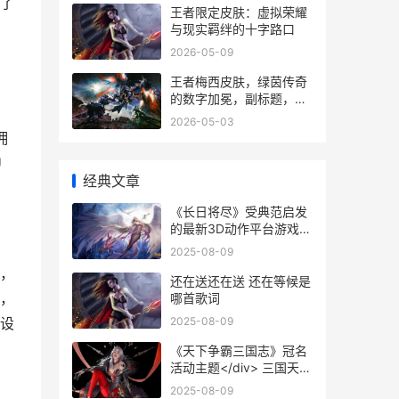
了
王者限定皮肤：虚拟荣耀
与现实羁绊的十字路口
2026-05-09
王者梅西皮肤，绿茵传奇
的数字加冕，副标题，当
足球之王踏入王者峡谷
2026-05-03
拥
U
经典文章
《长日将尽》受典范启发
的最新3D动作平台游戏
长日将尽简介
2025-08-09
，
还在送还在送 还在等候是
，
哪首歌词
2025-08-09
设
《天下争霸三国志》冠名
活动主题</div> 三国天下
争雄
2025-08-09