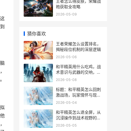
王者怎么得皮肤，荣耀战
袍获取全攻略
2026-05-09
这
到
猜你喜欢
王者荣耀怎么设置排名，
揭秘段位机制的深层逻辑
2026-05-06
脑
和平精英用什么吃鸡，战
，
术意识与武器的交响，副
标题，探寻虚拟战场致胜
。
2026-05-08
的多元答案
标题：和平精英怎么回刺
激战场，玩家情怀与现实
的交织
2026-05-04
拟
和平精英怎么退全屏，从
他
沉浸操作到战术视野的回
归
，
2026-05-05