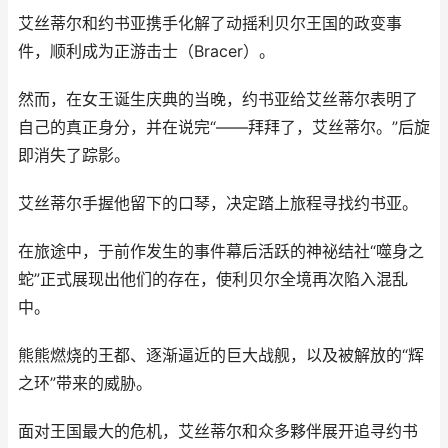
艾丝蒂尔和约书亚携手化解了动摇利贝尔王国的政变事
件，顺利成为正游击士（Bracer）。
然而，在女王诞生庆典的当晚，约书亚给艾丝蒂尔表明了
自己的真正身分，并在说完“——拜拜了，艾丝蒂尔。”后旋
即消失了踪影。
艾丝蒂尔手握他留下的口琴，决定踏上旅程寻找约书亚。
在旅途中，于前作发生的事件幕后活跃的神祕结社“噬身之
蛇”正式展现出他们的存在，使利贝尔全境再次陷入混乱
中。
熊熊燃烧的王都、逐渐逼近的巨大战舰，以及被解放的“辉
之环”带来的威胁。
面对王国最大的危机，艾丝蒂尔和众多夥伴展开追寻约书