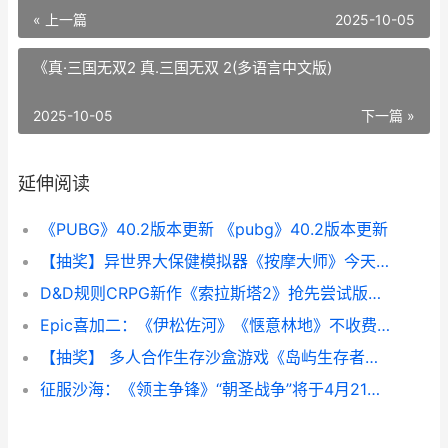
« 上一篇
2025-10-05
《真·三国无双2 真.三国无双 2(多语言中文版)
2025-10-05
下一篇 »
延伸阅读
《PUBG》40.2版本更新 《pubg》40.2版本更新
【抽奖】异世界大保健模拟器《按摩大师》今天正式登陆Steam 异世界抽奖无双
D&D规则CRPG新作《索拉斯塔2》抢先尝试版现已推出 drc规则有哪些
Epic喜加二：《伊松佐河》《惬意林地》不收费领 epic喜加一网站
【抽奖】 多人合作生存沙盒游戏《岛屿生存者》最新DLC“冰霜堡垒”今天上线 多人抽牌游戏
征服沙海：《领主争锋》“朝圣战争”将于4月21日上线