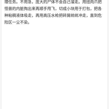
理任务。不用急，庞大的尸体不会自己溜走。用扭肉爪把
怪兽的内脏掏出来再顺手甩飞，切成小块用于打包，把各
种粘稠液体吸走，再用高压水枪把碎屑统统冲走，直到危
险区一尘不染。