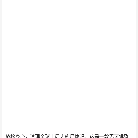
放松身心，清理全球上最大的尸体吧。这是一款无可挑剔