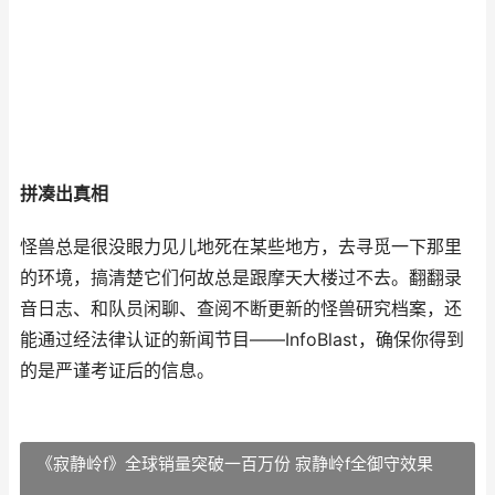
拼凑出真相
怪兽总是很没眼力见儿地死在某些地方，去寻觅一下那里
的环境，搞清楚它们何故总是跟摩天大楼过不去。翻翻录
音日志、和队员闲聊、查阅不断更新的怪兽研究档案，还
能通过经法律认证的新闻节目——InfoBlast，确保你得到
的是严谨考证后的信息。
《寂静岭f》全球销量突破一百万份 寂静岭f全御守效果