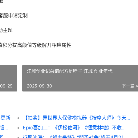
放
客服申请定制
动主题
颜值积分提高颜值等级解开相应属性
江城创业记菜谱配方是啥子 江城 创业年代
-09-29
2025-09-30
下一篇 
本更新
【抽奖】异世界大保健模拟器《按摩大师》今天正式登陆Steam 异世界抽奖无双
D&D规则CRPG新作《索拉斯塔2》抢先尝试版现已推出 drc规则有哪些
Epic喜加二：《伊松佐河》《惬意林地》不收费领 epic喜加一网站
【抽奖】 多人合作生存沙盒游戏《岛屿生存者》最新DLC“冰霜堡垒”今天上线 多人抽牌游戏
征服沙海：《领主争锋》“朝圣战争”将于4月21日上线