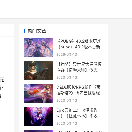
热门文章
《PUBG》40.2版本更新
《pubg》40.2版本更新
2026-03-13
【抽奖】异世界大保健模
拟器《按摩大师》今天正
式登陆Steam 异世界抽奖
2026-03-13
0元
无双
D&D规则CRPG新作《索
个
拉斯塔2》抢先尝试版现
通
已推出 drc规则有哪些
2026-03-13
Epic喜加二：《伊松佐
河》《惬意林地》不收费
领 epic喜加一网站
2026-03-13