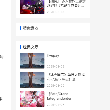
【抽奖】 多人合作生存沙
盒游戏《岛屿生存者》最
新DLC“冰霜堡垒”今天上
2026-03-13
线 多人抽牌游戏
猜你喜欢
经典文章
ilivepay
每
2025-08-09
《冰火国度》单日大额福
利</div> 冰火什么
2025-08-09
《Fate/Grand
fategrandorder
本
2026-01-07