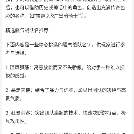
后，也可以借助历史或神话中的角色，创造出充满传奇色
彩的名称，如“雷霆之怒”“黑暗骑士”等。
精选骚气战队名推荐
下面内容是一些精心挑选的骚气战队名字，供玩家进行参
考与选择：
1. 随风飘荡：寓意放松而又不失骄傲，给对手一种难以捉
摸的感觉。
2. 暴走天使：结合了暴力与优雅，彰显出团队的决绝与高
贵气质。
3. 狂暴刺客：突出团队高超的技术、快速决断的特点，极
具攻击性。