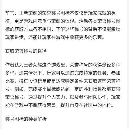
前言：王者荣耀的荣誉称号图标不仅仅是玩家成就的象
征，更是游戏内竞争与荣耀的体现。活动各类荣誉称号图
标的获取方式各不相同，了解这些称号的背后不仅能激励
玩家进步，还能让玩家在游戏中收获更多的乐趣。
获取荣誉称号的途径
作者认为王者荣耀这个游戏里，荣誉称号的获得途径多种
多样。通常情况下，玩家可以通过完成特定的任务、参加
比赛、挤进段位榜单或是达成特定条件来获取这些荣誉称
号。例如，完成赛季目标或达到一定的胜利场数都能获得
荣誉称号。通过提升个人实力，以及参与团队协作，玩家
能在游戏中不断获得荣誉，提升自身在社区中的地位。
称号图标的种类解析