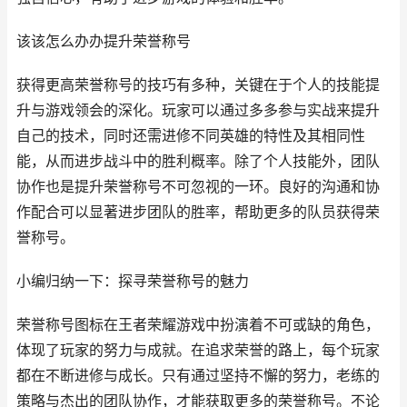
该该怎么办办提升荣誉称号
获得更高荣誉称号的技巧有多种，关键在于个人的技能提
升与游戏领会的深化。玩家可以通过多多参与实战来提升
自己的技术，同时还需进修不同英雄的特性及其相同性
能，从而进步战斗中的胜利概率。除了个人技能外，团队
协作也是提升荣誉称号不可忽视的一环。良好的沟通和协
作配合可以显著进步团队的胜率，帮助更多的队员获得荣
誉称号。
小编归纳一下：探寻荣誉称号的魅力
荣誉称号图标在王者荣耀游戏中扮演着不可或缺的角色，
体现了玩家的努力与成就。在追求荣誉的路上，每个玩家
都在不断进修与成长。只有通过坚持不懈的努力，老练的
策略与杰出的团队协作，才能获取更多的荣誉称号。不论