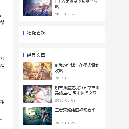
| 王者荣耀赛季皮肤全攻
略
能
2026-03-22
帮
猜你喜欢
经典文章
为
# 我的全球生存模式调节
在
攻略
2025-09-22
明末渊虚之羽第五章推图
路线主推 明末渊虚之羽第
五章选择门 执念心魔
2025-08-09
相
王者荣耀绘画视频教学
。
2026-01-25