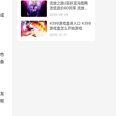
流放之路2巫妖混沌图腾
流低造价BD同享 流放之
路2巫妖混沌流
或
2025-08-09
4399游戏盒进入口 4399
游戏盒怎么开始游戏
2025-12-17
色
备
发
帮