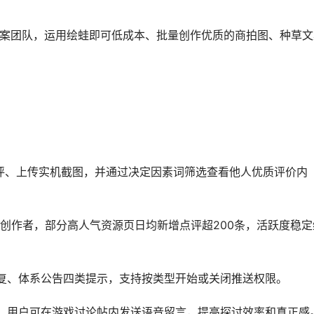
文案团队，运用绘蛙即可低成本、批量创作优质的商拍图、种草文
评、上传实机截图，并通过决定因素词筛选查看他人优质评价内
注创作者，部分高人气资源页日均新增点评超200条，活跃度稳定
复、体系公告四类提示，支持按类型开始或关闭推送权限。
，用户可在游戏讨论帖内发送语音留言，提高探讨效率和真正感