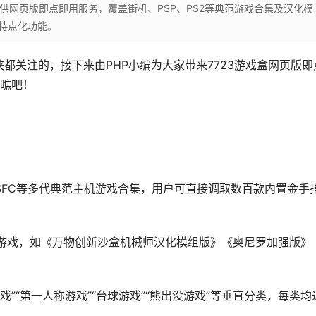
3.cn，提供网页版即点即用服务，覆盖街机、PSP、PS2等典范游戏合集及汉化模
特点化功能。
侠都关注的，接下来由PHP小编为大家带来7723游戏盒网页版即
瞧吧！
C、SFC等多代典范主机游戏合集，用户可直接调取数百款内置金手
游戏，如《万物创新沙盒机械师汉化模组版》《奥尼罗加强版》
”“第一人称游戏”“台球游戏”“熊出没游戏”等垂直分类，每类均