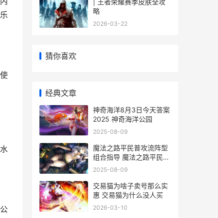
内
| 王者荣耀赛季皮肤全攻
略
乐
2026-03-22
猜你喜欢
使
经典文章
神奇海洋8月3日今天答案
2025 神奇海洋公园
2025-08-09
魔法之路平民普攻流阵型
水
组合指导 魔法之路平民普
攻怎么打
2025-08-09
交易猫为啥子卖号那么实
惠 交易猫为什么没人买
2026-03-10
公