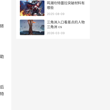
鸣潮坎特蕾拉突破材料有
哪些
2025-08-09
三角洲入口看差点的人物
转
三角洲 cs
2026-03-09
助
后
特