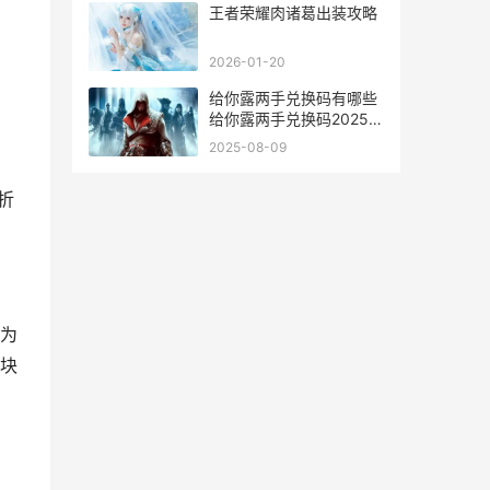
王者荣耀肉诸葛出装攻略
。
2026-01-20
给你露两手兑换码有哪些
给你露两手兑换码2025最
新版
2025-08-09
折
为
块