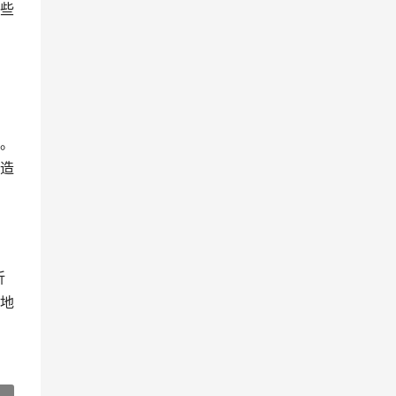
些
。
造
折
地