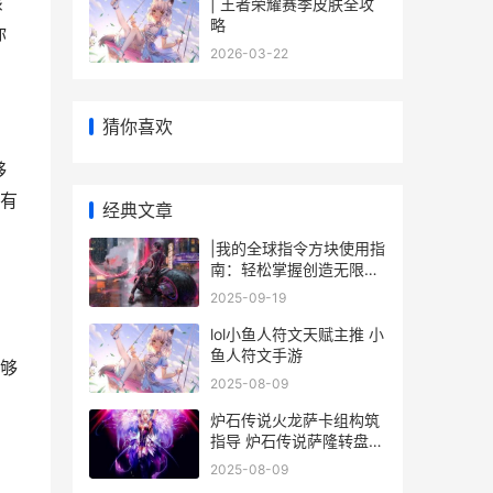
该
| 王者荣耀赛季皮肤全攻
略
你
2026-03-22
猜你喜欢
够
有
经典文章
|我的全球指令方块使用指
南：轻松掌握创造无限可
能|
2025-09-19
lol小鱼人符文天赋主推 小
鱼人符文手游
够
2025-08-09
炉石传说火龙萨卡组构筑
指导 炉石传说萨隆转盘有
哪些
2025-08-09