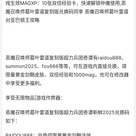
戏生效MAGXP：10张双倍经验卡，快速解锁仲魔使用,恶
魔召唤师葛叶雷道复刻版兑换码同享 恶魔召唤师葛叶雷道
对亚巴顿王攻略
恶魔召唤师葛叶雷道复刻版超力兵团奇谭有raidou888、
summon2025、fox666等等，可在游戏内直接兑换，得
限量黄金剑鞘皮肤、双倍经验和1000mag，也可在修改器
中享受更多福利。
享受无限物品|游戏作弊器：
恶魔召唤师葛叶雷道复刻版超力兵团奇谭新鲜2025兑换码
如下：
RAIDOU888：兑换得限量黄金剑鞘涂装