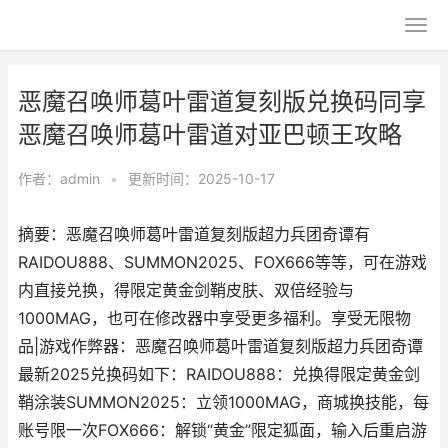
恶魔召唤师葛叶雷道复刻版兑换码同享
恶魔召唤师葛叶雷道对亚巴顿王攻略
作者：
admin
•
更新时间：2025-10-17
摘要：恶魔召唤师葛叶雷道复刻版超力兵团奇谭有
RAIDOU888、SUMMON2025、FOX666等等，可在游戏
内直接兑换，得限定黄金剑鞘皮肤、双倍经验与
1000MAG，也可在修改器中享受更多福利。享受无限物
品|游戏作弊器：恶魔召唤师葛叶雷道复刻版超力兵团奇谭
最新2025兑换码如下：RAIDOU888：兑换得限定黄金剑
鞘涂装SUMMON2025：立领1000MAG，商城换技能，每
账号限一次FOX666：解锁“黄金”限定狐面，输入后重启游