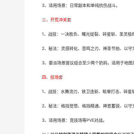
3、适用场景：日常副本和单纯抗伤战斗。
三、开荒冲关套
1、战技：一决胜负、曙光绽裂、碎星斩、圣灵极
2、秘法：灵感转化、悲鸣之刃、神圣节拍、以守
3、委派场景提议组合至少两个奶妈，适用于地图
四、技场套
1、战技：水舞流刃、铁卫连斩、眩晕打击、碎星
2、秘法：格挡觉悟、格挡精通、神恩蓄锐、以守
3、适用场景：竞技场等PVE对战。