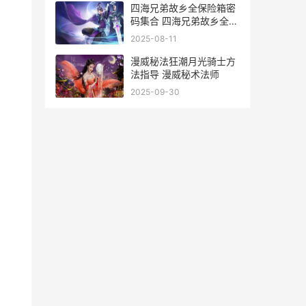
四海兄弟故乡全保险箱密
码集合 四海兄弟故乡全流
程
2025-08-11
漫威秘法狂潮月光骑士方
法指导 漫威秘术法师
2025-09-30