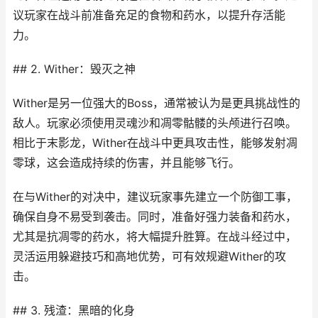
议玩家在战斗前准备充足的食物和药水，以提升存活能
力。
## 2. Wither：毁灭之神
Wither是另一位强大的Boss，通常被认为是更具挑战性的
敌人。玩家必须使用灵魂沙和凋零骷髅的头颅进行召唤。
相比于末影龙，Wither在战斗中更具攻击性，能够发射凋
零球，这会造成持续的伤害，并且能够飞行。
在与Wither的对决中，建议玩家事先建立一个防御工事，
确保自身不易受到袭击。同时，准备好强力装备和药水，
尤其是抗凋零的药水，将大幅提升胜算。在战斗经过中，
灵活运用躲避技巧和高地优势，可有效规避Wither的攻
击。
## 3. 残渣：黑暗的化身