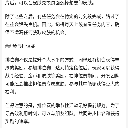
片后，可以在皮肤兑换页面选择想要的皮肤。
除了这些之后，有些任务会在特定的时刻段完成，错过了
往往会错失良机。因此，记得每天上线查看任务内容，确
保不遗漏任何获取皮肤的机会。
## 参与排位赛
排位赛不仅是提升个人水平的方式，同样还有机会获得丰
厚的奖励。参加排位赛，达到特定段位后，玩家可以获得
战令经验、金币和皮肤等奖励。在排位赛期间，开发团队
可能还会推出排位赛专属皮肤，参与其中能够获得更大的
福利。
值得注意的是，排位赛的季节性活动最好提前规划，为了
最高效利用时刻，可以与朋友组队，共同进步排名和获得
奖励的速率。