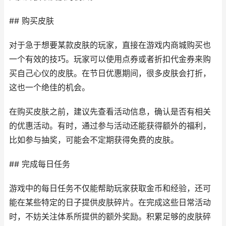
## 购买皮肤
对于急于想要某款皮肤的玩家，直接在游戏内商城购买也
一个有效的技巧。玩家可以使用点券或者折扣代金券来购
买自己心仪的皮肤。在节日优惠期间，很多皮肤会打折，
这也一个绝佳的机会。
在购买皮肤之前，建议先查看活动信息，确认是否有相关
的优惠活动。有时，通过参与活动还能获得额外的福利，
比如参与抽奖，可能会不定期获得免费的皮肤。
## 完成每日任务
游戏中的每日任务不仅能帮助玩家获取金币和经验，还可
能在某些特定的日子提供皮肤碎片。在完成这些日常活动
时，不妨关注体系所提供的额外奖励。积累足够的皮肤碎