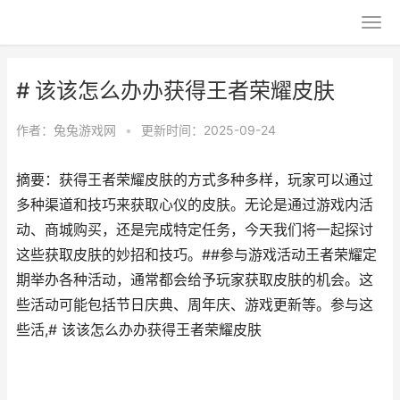
# 该该怎么办办获得王者荣耀皮肤
作者：
兔兔游戏网
•
更新时间：2025-09-24
摘要：获得王者荣耀皮肤的方式多种多样，玩家可以通过
多种渠道和技巧来获取心仪的皮肤。无论是通过游戏内活
动、商城购买，还是完成特定任务，今天我们将一起探讨
这些获取皮肤的妙招和技巧。##参与游戏活动王者荣耀定
期举办各种活动，通常都会给予玩家获取皮肤的机会。这
些活动可能包括节日庆典、周年庆、游戏更新等。参与这
些活,# 该该怎么办办获得王者荣耀皮肤