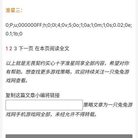
准星三：
0;P;u;000000FF;h;0;0l;4;0v;5;0o;1;0a;1;0m;1;0s;0.02;0e;
0.1;1b;0
1
2 3 下一页 在本页阅读全文
以上就是无畏契约实心十字准星同享全部内容，希望对你
有帮助。
想查找更多游戏策略，欢迎持续关注
一只兔兔游
戏网
查看。
复制这篇文章小编将链接
策略文章为一只兔兔游
戏网手机游戏网全部，未经允许不得转载。