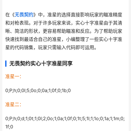
在《
无畏契约
》中，准星的选择直接影响玩家的瞄准精度
和对枪表现。对于许多玩家来说，实心十字准星由于其清
晰、简洁的形状，更容易帮助瞄准和反应。为了帮助玩家
快速找到最适合自己的准星，小编整理了一些实心十字准
星的代码锦集，玩家只需输入代码即可运用。
无畏契约实心十字准星同享
准星一：
0;P;h;0;0l;5;0o;0;0a;1;0f;0;1b;0
准星二：
0;P;h;0;d;1;0t;1;0l;2;0o;1;0a;1;0f;0;1t;5;1l;1;1o;0;1a;1;1m;0;
1f;0