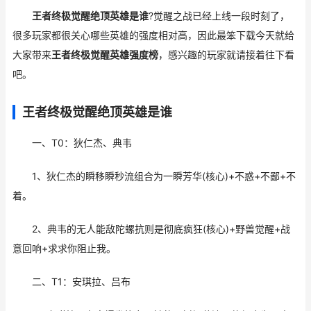
王者终极觉醒绝顶英雄是谁
?觉醒之战已经上线一段时刻了，
很多玩家都很关心哪些英雄的强度相对高，因此最笨下载今天就给
大家带来
王者终极觉醒英雄强度榜
，感兴趣的玩家就请接着往下看
吧。
王者终极觉醒绝顶英雄是谁
一、T0：狄仁杰、典韦
1、狄仁杰的瞬移瞬秒流组合为一瞬芳华(核心)+不惑+不鄙+不
着。
2、典韦的无人能敌陀螺抗则是彻底疯狂(核心)+野兽觉醒+战
意回响+求求你阻止我。
二、T1：安琪拉、吕布