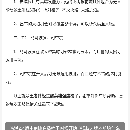
1、安琪拉具有高爆发能力，她的火树银花流具体组合为无人
能敌多重射线(核心)+折射棱光+不灭火焰+火焰之沼。
2、吕布的大招机会可以覆盖整个屏，可以秒杀满血人物。
三、T2：马可波罗、司空震
1、马可波罗在敌人密集时可轻松拿到五杀，而且他的大招可
运用两次。
2、司空震在开大后可无限运用技能，而且还有不错的控制能
力。
以上就是
王者终极觉醒英雄强度榜
了，希望对你有所帮助。更
多精妙策略还请关注最笨下载哦。
鸣潮2.4版本前瞻直播啥子时候开始 鸣潮2.4版本前瞻什么