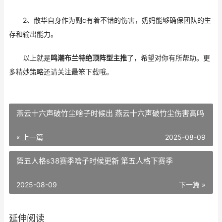
2、散华自身作为副c有着不错的伤害，奶妈能够确保团队的生
存和输出能力。
以上就是
鸣潮布兰特绝顶阵型主推
了，希望对你有所帮助。更
多精妙策略还请关注最笨下载哦。
燕云十六声破竹尘啥子时候出 燕云十六声破竹尘伤害高吗
« 上一篇
2025-08-09
第五人格s38赛季啥子时候更新 第五人格下赛季
2025-08-09
下一篇 »
延伸阅读