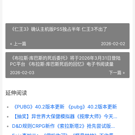
《仁王3》确认主机版PS5独占半年 仁王3不出了
« 上一篇
2026-02-02
《布拉斯·库巴斯的死后委托》将于2026年3月31日登陆
PC平台 《布拉斯·库巴斯死后的回忆》电子书阅读量
2026-02-03
下一篇 »
延伸阅读
《PUBG》40.2版本更新 《pubg》40.2版本更新
【抽奖】异世界大保健模拟器《按摩大师》今天正式登陆Steam 异世界抽奖无双
D&D规则CRPG新作《索拉斯塔2》抢先尝试版现已推出 drc规则有哪些