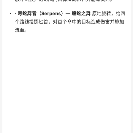
·
毒蛇舞者（Serpens）— 蝰蛇之舞
原地旋转，给四
个路线投掷匕首，对首个命中的目标造成伤害并施加
流血。