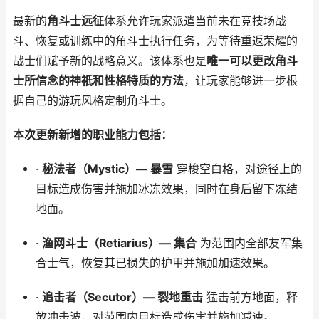
最新的
角斗士远征
体系允许玩家派遣当前未在竞技场战
斗、恢复或训练中的角斗士执行任务，为等待重返荣耀的
战士们赋予新的战略意义。该体系也是
唯一可以更改角斗
士所信念的神祇和性格特质的方法
，让玩家能够进一步根
据自己的游玩风格定制角斗士。
本次更新新增的职业能力包括：
·
秘法者（Mystic）— 暴雪
穿梭空白格，对途径上的
目标造成伤害并施加冰冻效果，同时在身后留下冻结
地面。
·
渔网斗士（Retiarius）— 集合
为范围内全部友军集
合士气，恢复其已损失的护甲并施加加速效果。
·
追击者（Secutor）— 裂地重击
猛击前方地面，释
放冲击波，对范围内目标造成伤害并施加减速。