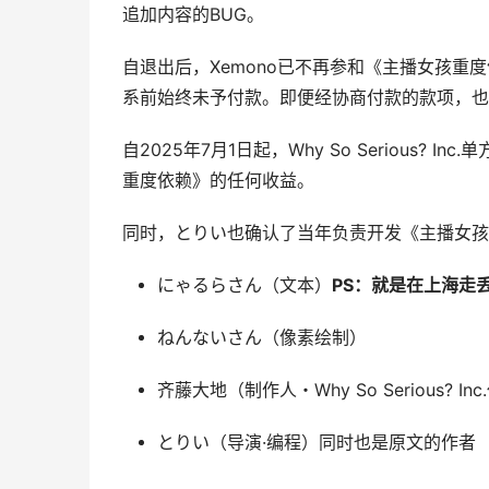
追加内容的BUG。
自退出后，Xemono已不再参和《主播女孩重
系前始终未予付款。即便经协商付款的款项，也
自2025年7月1日起，Why So Serious? 
重度依赖》的任何收益。
同时，とりい也确认了当年负责开发《主播女孩重
にゃるらさん（文本）
P
S：就是在上海走
ねんないさん（像素绘制）
齐藤大地（制作人・Why So Serious? In
とりい（导演·编程）同时也是原文的作者