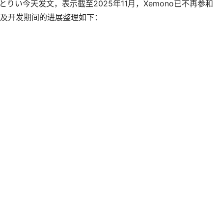
りい今天发文，表示截至2025年11月，Xemono已不再参和
及开发期间的进展整理如下：