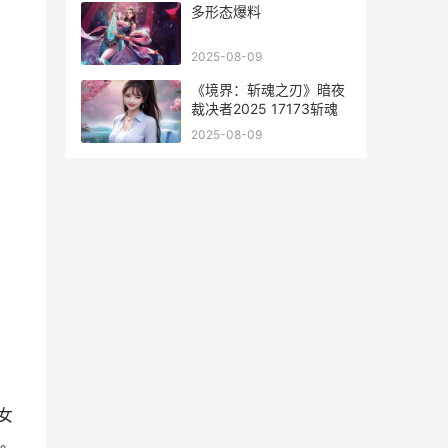
多形态爆料
2025-08-09
《境界：斩魂之刃》暗夜
裁决者2025 17173斩魂
2025-08-09
播女
组。