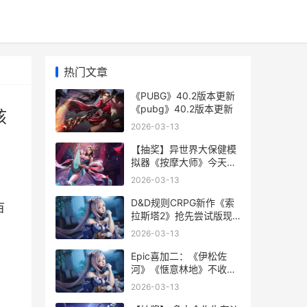
热门文章
《PUBG》40.2版本更新
《pubg》40.2版本更新
孩
2026-03-13
【抽奖】异世界大保健模
拟器《按摩大师》今天正
式登陆Steam 异世界抽奖
2026-03-13
无双
D&D规则CRPG新作《索
百
拉斯塔2》抢先尝试版现
已推出 drc规则有哪些
2026-03-13
Epic喜加二：《伊松佐
河》《惬意林地》不收费
领 epic喜加一网站
2026-03-13