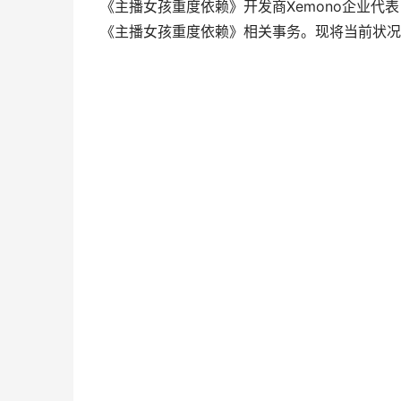
《主播女孩重度依赖》开发商Xemono企业代表と
《主播女孩重度依赖》相关事务。现将当前状况