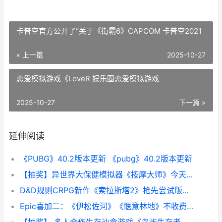
卡普空官方公开了“关于《街霸6》CAPCOM 卡普空2021
« 上一篇
2025-10-27
恋爱模拟游戏《LoveR 娱乐圈恋爱模拟游戏
2025-10-27
下一篇 »
延伸阅读
《PUBG》40.2版本更新 《pubg》40.2版本更新
【抽奖】异世界大保健模拟器《按摩大师》今天正式登陆Steam 异世界抽奖无双
D&D规则CRPG新作《索拉斯塔2》抢先尝试版现已推出 drc规则有哪些
Epic喜加二：《伊松佐河》《惬意林地》不收费领 epic喜加一网站