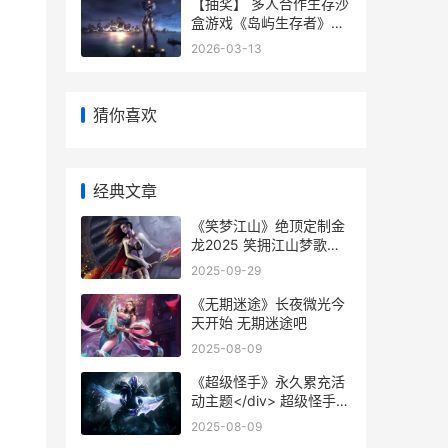
【抽奖】 多人合作生存沙
盒游戏《岛屿生存者》最
新DLC“冰霜堡垒”今天上
2026-03-13
线 多人抽牌游戏
猜你喜欢
经典文章
《笑梦江山》绝顶定制金
龙2025 笑拥江山梦歌词
歌词
2025-09-29
《无期迷途》长夜微光今
天开始 无期迷途吧
2025-08-09
《超级怪手》永久累充活
动主题</div> 超级怪手下
载中文版
2025-08-09