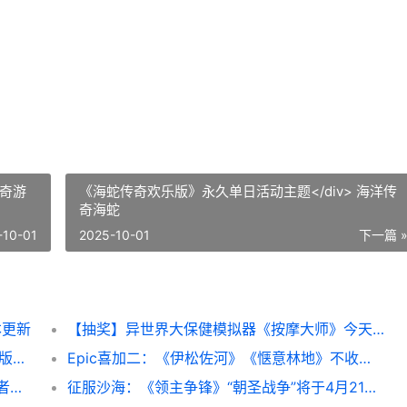
《海蛇传奇欢乐版》永久单日活动主题</div> 海洋传
奇海蛇
-10-01
2025-10-01
下一篇 
本更新
【抽奖】异世界大保健模拟器《按摩大师》今天正式登陆Steam 异世界抽奖无双
D&D规则CRPG新作《索拉斯塔2》抢先尝试版现已推出 drc规则有哪些
Epic喜加二：《伊松佐河》《惬意林地》不收费领 epic喜加一网站
【抽奖】 多人合作生存沙盒游戏《岛屿生存者》最新DLC“冰霜堡垒”今天上线 多人抽牌游戏
征服沙海：《领主争锋》“朝圣战争”将于4月21日上线