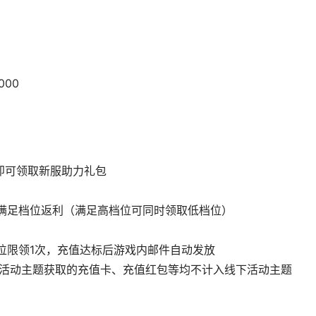
000
领取新服助力礼包    

满足档位返利（满足高档位可同时领取低档位）

位限领1次，充值达标后游戏内邮件自动发放

他活动主题获取的充值卡、充值红包等均不计入线下活动主题