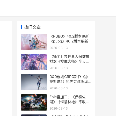
热门文章
《PUBG》40.2版本更新
《pubg》40.2版本更新
2026-03-13
【抽奖】异世界大保健模
拟器《按摩大师》今天正
式登陆Steam 异世界抽奖
2026-03-13
无双
D&D规则CRPG新作《索
拉斯塔2》抢先尝试版现
已推出 drc规则有哪些
2026-03-13
Epic喜加二：《伊松佐
河》《惬意林地》不收费
领 epic喜加一网站
2026-03-13