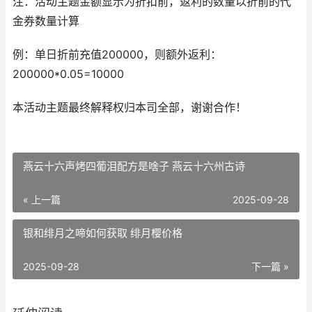
注：活动主题金额显示为折扣前，返利的数量以折前的代
金券数量计算
例：单日折前充值200000，则额外返利：
200000*0.05=10000
本活动主题最终解释权归本司全部，谢谢合作！
燕云十六声烤四葡泪配方是啥子 燕云十六州古诗
« 上一篇
2025-09-28
银和绯月之啼如何获取 绯月樱价格
2025-09-28
下一篇 »