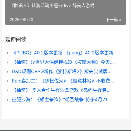
《醉美人》转游活动主题</div> 醉美人游戏
2025-09-20
下一篇 »
延伸阅读
《PUBG》40.2版本更新 《pubg》40.2版本更新
【抽奖】异世界大保健模拟器《按摩大师》今天正式登陆Steam 异世界抽奖无双
D&D规则CRPG新作《索拉斯塔2》抢先尝试版现已推出 drc规则有哪些
Epic喜加二：《伊松佐河》《惬意林地》不收费领 epic喜加一网站
【抽奖】 多人合作生存沙盒游戏《岛屿生存者》最新DLC“冰霜堡垒”今天上线 多人抽牌游戏
征服沙海：《领主争锋》“朝圣战争”将于4月21日上线