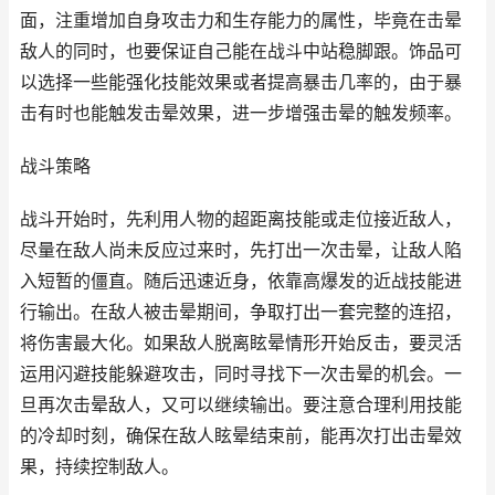
面，注重增加自身攻击力和生存能力的属性，毕竟在击晕
敌人的同时，也要保证自己能在战斗中站稳脚跟。饰品可
以选择一些能强化技能效果或者提高暴击几率的，由于暴
击有时也能触发击晕效果，进一步增强击晕的触发频率。
战斗策略
战斗开始时，先利用人物的超距离技能或走位接近敌人，
尽量在敌人尚未反应过来时，先打出一次击晕，让敌人陷
入短暂的僵直。随后迅速近身，依靠高爆发的近战技能进
行输出。在敌人被击晕期间，争取打出一套完整的连招，
将伤害最大化。如果敌人脱离眩晕情形开始反击，要灵活
运用闪避技能躲避攻击，同时寻找下一次击晕的机会。一
旦再次击晕敌人，又可以继续输出。要注意合理利用技能
的冷却时刻，确保在敌人眩晕结束前，能再次打出击晕效
果，持续控制敌人。