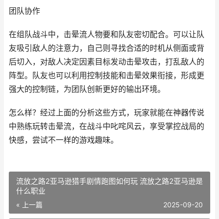
团队协作
在组队战斗中，击晕流人物要和队友密切配合。可以让队
友吸引敌人的注意力，自己则寻找合适的时机从侧面或背
后切入，对敌人决定因素目标发动击晕攻击，打乱敌人的
阵型。队友也可以利用控制技能和击晕效果衔接，形成更
强大的控制链，为团队创新更好的输出环境。
怎么样？经过上面的分析这些方式，玩家就能在神器传说
中熟练玩转击晕流，在战斗中叱咤风云，享受掌控战局的
快感，尝试不一样的游戏趣味。
流放之路2亚马逊猎手剧情跑图如何玩 流放之路2亚马逊是
什么职业
« 上一篇
2025-09-20