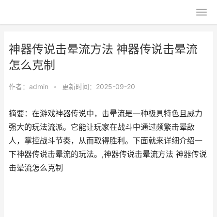
神器传说击晕流方法 神器传说击晕流
怎么克制
作者：
admin
•
更新时间：2025-09-20
摘要：在游戏神器传说中，击晕流是一种极具特色且威力
强大的玩法流派。它能让玩家在战斗中通过频繁击晕敌
人，掌控战斗节奏，从而取得胜利。下面就来详细介绍一
下神器传说击晕流的玩法。,神器传说击晕流方法 神器传说
击晕流怎么克制