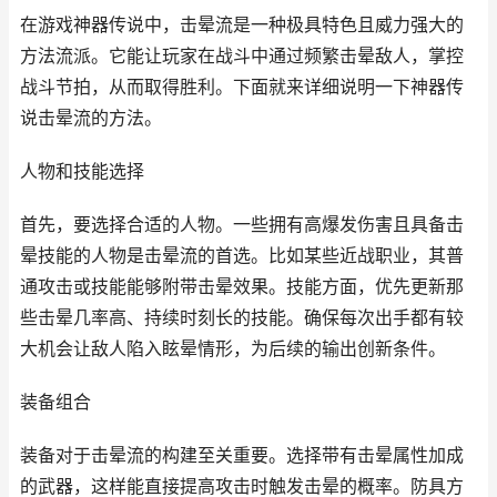
在游戏神器传说中，击晕流是一种极具特色且威力强大的
方法流派。它能让玩家在战斗中通过频繁击晕敌人，掌控
战斗节拍，从而取得胜利。下面就来详细说明一下神器传
说击晕流的方法。
人物和技能选择
首先，要选择合适的人物。一些拥有高爆发伤害且具备击
晕技能的人物是击晕流的首选。比如某些近战职业，其普
通攻击或技能能够附带击晕效果。技能方面，优先更新那
些击晕几率高、持续时刻长的技能。确保每次出手都有较
大机会让敌人陷入眩晕情形，为后续的输出创新条件。
装备组合
装备对于击晕流的构建至关重要。选择带有击晕属性加成
的武器，这样能直接提高攻击时触发击晕的概率。防具方