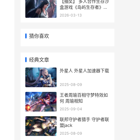
【抽奖】 多人合作生存沙
盒游戏《岛屿生存者》最
新DLC“冰霜堡垒”今天上
2026-03-13
线 多人抽牌游戏
猜你喜欢
经典文章
外星人 外星人加速器下载
2025-08-09
王者周瑜百相守梦特效如
何 周瑜相知
2025-09-04
联邦守护者猎手 守护者联
盟jack
2025-08-09