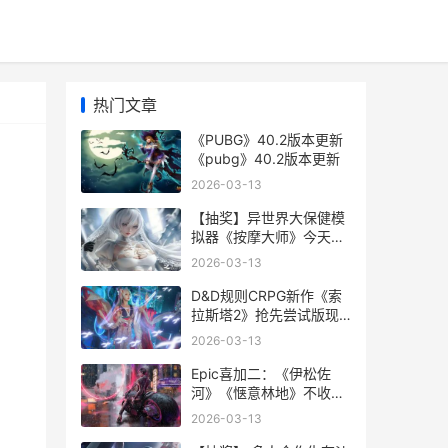
热门文章
《PUBG》40.2版本更新
《pubg》40.2版本更新
2026-03-13
【抽奖】异世界大保健模
拟器《按摩大师》今天正
式登陆Steam 异世界抽奖
2026-03-13
无双
D&D规则CRPG新作《索
拉斯塔2》抢先尝试版现
已推出 drc规则有哪些
2026-03-13
Epic喜加二：《伊松佐
河》《惬意林地》不收费
领 epic喜加一网站
2026-03-13