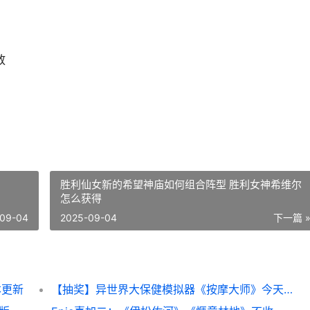
放
胜利仙女新的希望神庙如何组合阵型 胜利女神希维尔
怎么获得
09-04
2025-09-04
下一篇 
本更新
【抽奖】异世界大保健模拟器《按摩大师》今天正式登陆Steam 异世界抽奖无双