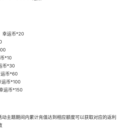
、幸运币*20
0
00
币*10
运币*30
运币*60
运币*100
幸运币*150
活动主题期间内累计充值达到相应额度可以获取对应的返利

发放制度：给客服申请，奖励1-3个职业日内发放	