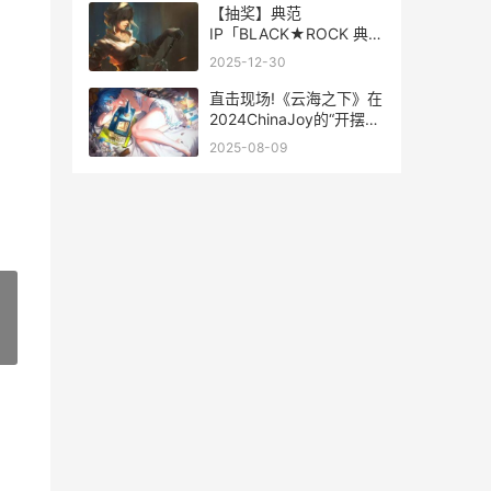
【抽奖】典范
IP「BLACK★ROCK 典范
4b
2025-12-30
直击现场!《云海之下》在
2024ChinaJoy的“开摆之
路”竟遭遇拦路虎 云歌曲
2025-08-09
视频
»