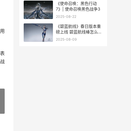
《使命召唤：黑色行动
7》| 使命召唤黑色战争3
2025-08-22
《碧蓝航线》春日版本重
用
磅上线 碧蓝航线椿怎么获
得2021
2025-08-09
表
战
»