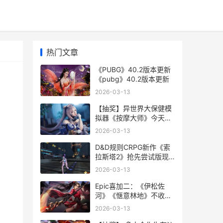
热门文章
《PUBG》40.2版本更新
《pubg》40.2版本更新
2026-03-13
【抽奖】异世界大保健模
拟器《按摩大师》今天正
式登陆Steam 异世界抽奖
2026-03-13
无双
D&D规则CRPG新作《索
拉斯塔2》抢先尝试版现
已推出 drc规则有哪些
2026-03-13
Epic喜加二：《伊松佐
河》《惬意林地》不收费
领 epic喜加一网站
2026-03-13