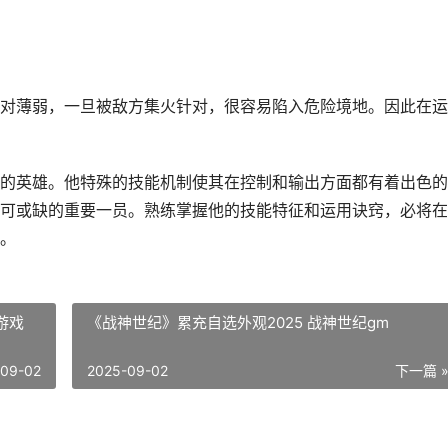
对薄弱，一旦被敌方集火针对，很容易陷入危险境地。因此在运
的英雄。他特殊的技能机制使其在控制和输出方面都有着出色的
可或缺的重要一员。熟练掌握他的技能特征和运用诀窍，必将在
。
游戏
《战神世纪》累充自选外观2025 战神世纪gm
-09-02
2025-09-02
下一篇 