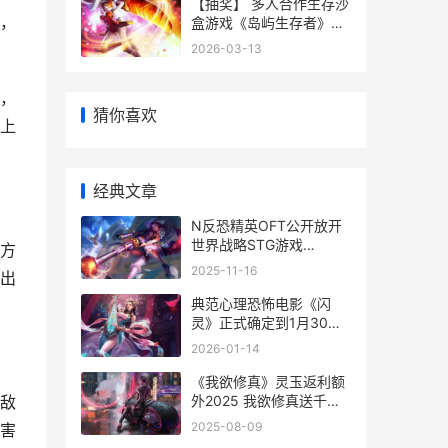
【抽奖】 多人合作生存沙
，
盒游戏《岛屿生存者》最
新DLC“冰霜堡垒”今天上
2026-03-13
线 多人抽牌游戏
，
猜你喜欢
上
经典文章
N反恐精英OFT公开放开
世界战略STG游戏
方
《CINDER 反恐精英neo
2025-11-16
出
典范心理恐怖电影《闪
灵》正式确定到1月30日
国内院线上映 经典心理学
2026-01-14
范式
《我欲修真》灵玉返利额
外2025 我欲修真送千元
敌
充值
2025-08-09
害